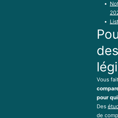
Not
202
Lis
Pou
des
lég
Vous fai
compare
pour qui
Des
étu
de compa