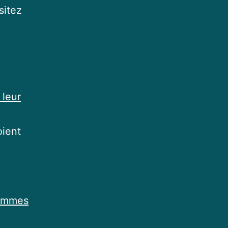
sitez
 leur
oient
rammes