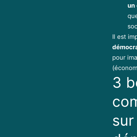
un 
que
soc
Il est i
démocra
pour ima
(économi
3 b
com
sur