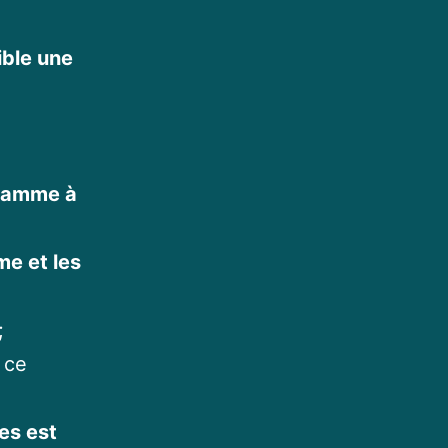
ible une
gramme à
me et les
;
 ce
es est