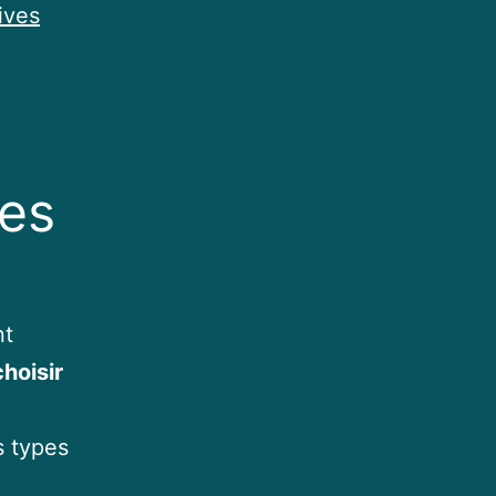
ives
es
nt
hoisir
s types