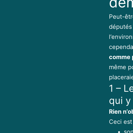
dé
Peut-êtr
députés 
l’enviro
cependa
comme p
même pou
placerai
1 – 
qui y
Rien n’
Ceci est
son