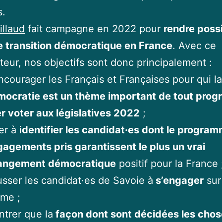
s.
illaud
fait campagne en 2022 pour
rendre poss
e transition démocratique en France
. Avec ce
eur, nos objectifs sont donc principalement :
ncourager les Français et Françaises pour qui la
mocratie est un thème important de tout pro
er voter aux législatives 2022
;
er à i
dentifier les candidat·es dont le program
agements pris garantissent le plus un vrai
angement démocratique
positif pour la France 
sser les candidat·es de Savoie à
s’engager
sur
me ;
trer que la
façon dont sont décidées les chos