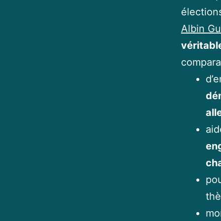
élection
Albin Gu
véritabl
comparat
d’e
dé
all
aid
eng
ch
pou
thè
mon