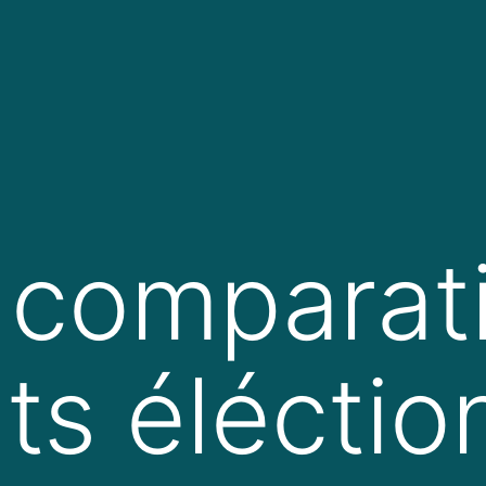
t comparati
ts éléctio