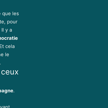
e que les
te, pour
Il y a
mocratie
 Et cela
e le
.
 ceux
mpagne
.
avant