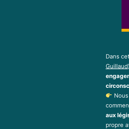
Dans ce
Guillaud
engagem
circonsc
Nous 
comment
aux légi
propre a