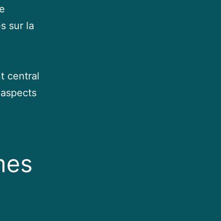
Ce
s sur la
nt central
 aspects
mes