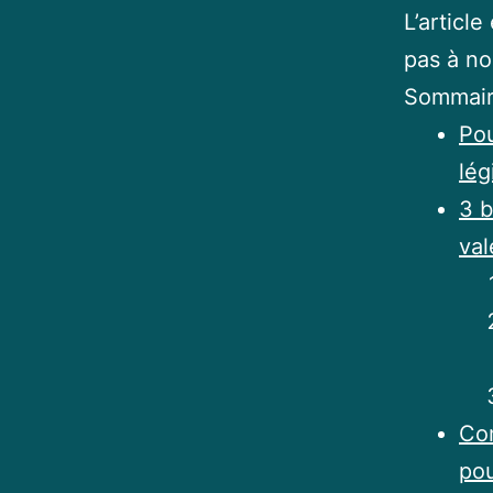
L’articl
pas à n
Sommai
Pou
lég
3 b
val
Co
pou