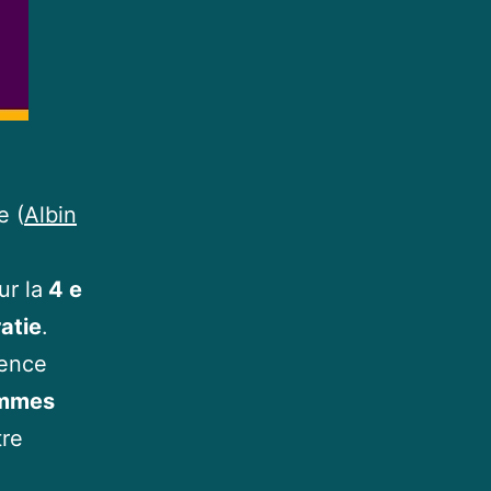
e (
Albin
ur la
4 e
atie
.
rence
ammes
tre