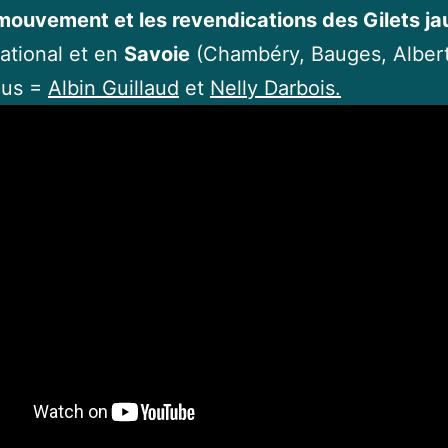
mouvement et les revendications des Gilets j
ational et en
Savoie
(Chambéry, Bauges, Albertv
ous =
Albin Guillaud
et
Nelly Darbois.