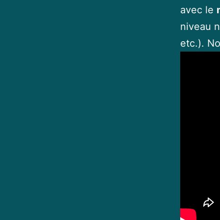
avec le
niveau n
etc.). N