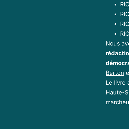
R
I
RIC
RIC
RIC
Nous avo
rédactio
démocra
Berton
e
Le livre
Haute-Sa
marcheu