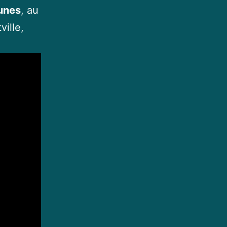
aunes
, au
ille,