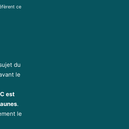
éfèrent ce
sujet du
avant le
IC est
jaunes
.
ement le