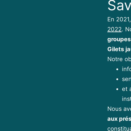
Sav
En 2021,
2022
. N
groupes
Gilets 
Notre ob
inf
sen
et 
ins
Nous avo
aux prés
constitu