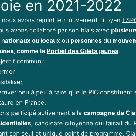
oie en 2021-2022
 nous avons rejoint le mouvement citoyen
ESPO
ous avons collaboré par son biais avec
plusieur
 nationaux ou locaux ou personnes du mouve
jaunes, comme le
Portail des Gilets jaunes
.
jectif commun :
ormer,
sibiliser,
arriver peu à peu à faire que le
RIC constituant
s
tauré en France.
ns participé activement à la
campagne de Cla
identielles
, candidate citoyenne qui faisait du 
ant son seul et unique point de programme. Cla