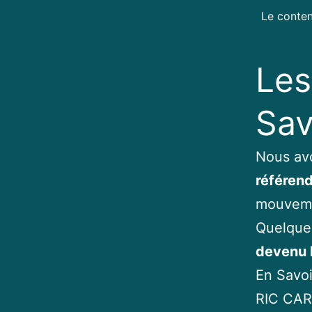
Le conten
Les
Sav
Nous av
référend
mouveme
Quelque
devenu l
En Savoi
RIC CAR