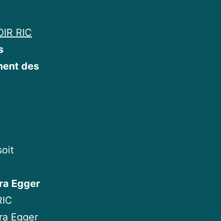
IR RIC
s
ment des
oit
ra Egger
RIC
ra Egger