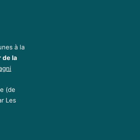
unes à la
 de la
agni
e (de
ar Les